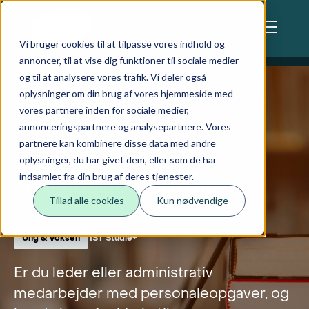
Skip to main content
Denne hjemmeside bruger cookies
Vi bruger cookies til at tilpasse vores indhold og
annoncer, til at vise dig funktioner til sociale medier
og til at analysere vores trafik. Vi deler også
oplysninger om din brug af vores hjemmeside med
vores partnere inden for sociale medier,
annonceringspartnere og analysepartnere. Vores
Lindevej 5a, Ringe
partnere kan kombinere disse data med andre
oplysninger, du har givet dem, eller som de har
Arbejdstid i Studie+
indsamlet fra din brug af deres tjenester.
Tillad alle cookies
Kun nødvendige
Ung & voksen
IST Studie+
Er du leder eller administrativ
medarbejder med personaleopgaver, og