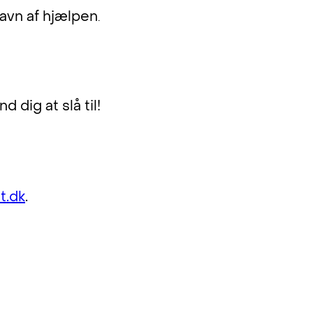
gavn af hjælpen
.
ynd
dig at slå til!
t.dk
.