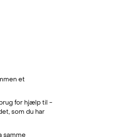
tter vores
gogernes
sammen et
brug for hjælp til -
det, som du har
fra samme