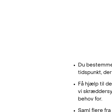
bliver vi 
arbejdsga
arbejdstid 
Lone Rasmus
Fordele ved et 
Du bestemmer
tidspunkt, de
Få hjælp til de
vi skræddersy
behov for.
Saml flere fr