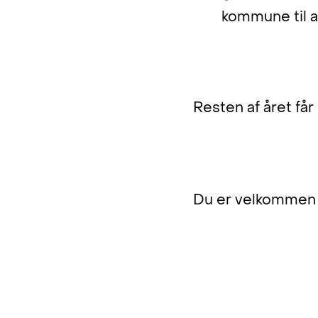
kommune til a
Spar 10 pct. lige n
Resten af året få
Kontakt os!
Du er velkommen t