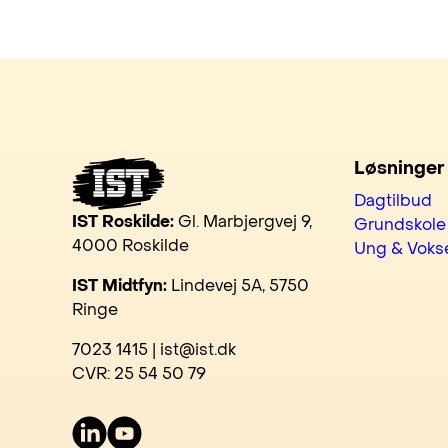
Løsninger
Dagtilbud
IST Roskilde:
Gl. Marbjergvej 9,
Grundskole
4000 Roskilde
Ung & Voks
IST Midtfyn:
Lindevej 5A, 5750
Ringe
7023 1415 | ist@ist.dk
CVR: 25 54 50 79
LinkedIn
Youtube