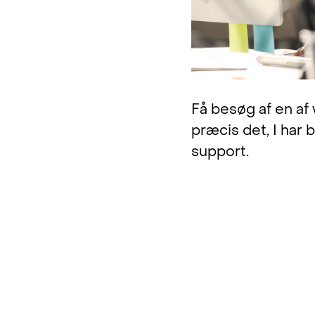
Få besøg af en af 
præcis det, I har 
support.
"Det har kæ
vi har sat 
og de tilh
Hver gang, 
tiden udby