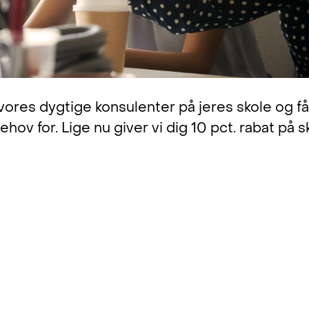
vores dygtige konsulenter på jeres skole og få 
behov for. Lige nu giver vi dig 10 pct. rabat på
mpestor betydning for os at få konsulenthjælp t
Tjenestetid rigtigt op, så vi får det optimale ud
ørende moduler.
vi har konsulentbesøg, lærer vi noget nyt, og v
gget vores kendskab til og brug af systemern