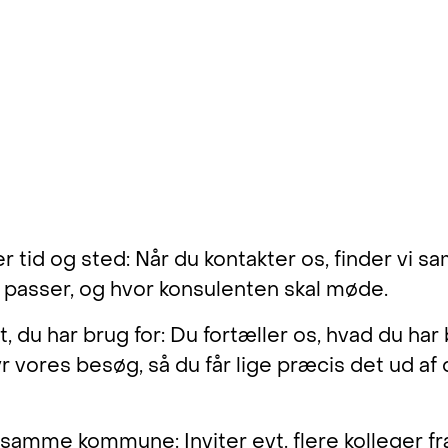
klogere på, hvordan systemerne bedst understø
nge og måde at planlægge lærernes og pæda
på."
sen og Tina Gullmaj Petersen,
Storebæltskolen.
konsulentbesøg
 tid og sted:
Når du kontakter os, finder vi 
r passer, og
hvor konsulenten skal møde.
t, du har brug for: Du fortæller os, hvad du har 
r vores besøg, så du får lige præcis det ud af 
a samme kommune: Inviter evt. flere kolleger 