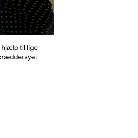
hjælp til lige
 skræddersyet
il at sikre, at
 af løsningen
i får hele
e. Samtidig