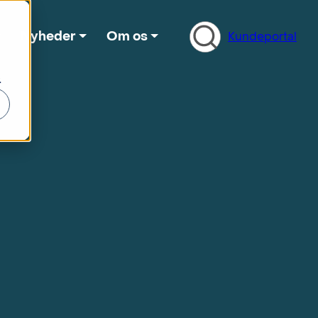
Search
Nyheder
Om os
Kundeportal
.