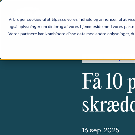
Skip to main content
Denne hjemmeside bruger cookies
Vi bruger cookies til at tilpasse vores indhold og annoncer, til at vise
også oplysninger om din brug af vores hjemmeside med vores partne
Vores partnere kan kombinere disse data med andre oplysninger, du h
Grundskole
Dagtilbud
Få 10 p
skrædd
16 sep. 2025