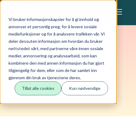
Skip to main content
Denne nettsiden anvender cookies
Vi bruker informasjonskapsler for å gi innhold og
annonser et personlig preg, for å levere sosiale
mediefunksjoner og for å analysere trafikken vår. Vi
deler dessuten informasjon om hvordan du bruker
nettstedet vårt, med partnerne våre innen sosiale
medier, annonsering og analysearbeid, som kan
Sist oppdatert: 2022-10-25
kombinere den med annen informasjon du har gjort
Personvernerklæring
tilgjengelig for dem, eller som de har samlet inn
gjennom din bruk av tjenestene deres.
Tillat alle cookies
Kun nødvendige