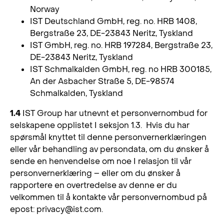
Norway
IST Deutschland GmbH, reg. no. HRB 1408,
Bergstraße 23, DE-23843 Neritz, Tyskland
IST GmbH, reg. no. HRB 197284, Bergstraße 23,
DE-23843 Neritz, Tyskland
IST Schmalkalden GmbH, reg. no HRB 300185,
An der Asbacher Straße 5, DE-98574
Schmalkalden, Tyskland
1.4
IST Group har utnevnt et personvernombud for
selskapene opplistet I seksjon 1.3. Hvis du har
spørsmål knyttet til denne personvernerklæringen
eller vår behandling av persondata, om du ønsker å
sende en henvendelse om noe I relasjon til vår
personvernerklæring – eller om du ønsker å
rapportere en overtredelse av denne er du
velkommen til å kontakte vår personvernombud på
epost:
privacy@ist.com
.