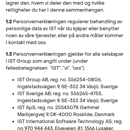
lagrer den, hvem vi deler den med og hvilke
rettigheter du har I denne sammenhengen.
1.2
Personvernerklæringen regulerer behandling av
personlige data av IST når du kjøper eller benytter
noen av våre tjenester, eller på andre måter kommer
I kontakt med oss.
1.3
Personvernerklæringen gjelder for alle selskaper
i IST Group som angitt under (under
fellesbetegnelsen “IST”, “vi”, “oss”):
IST Group AB, reg. no. 556254-0806,
Ingelstadsvägen 9, SE-352 34 Växjö, Sverige
IST Sverige AB, reg. no. 556265-4755,
Ingelstadsvägen 9, SE-352 34 Växjö, Sverige
IST ApS, reg. no. 25545079, Gammel
Marbjergvej 9, DK-4000 Roskilde, Danmark
IST International Software Technology AS, reg.
no 970 944 443, Elveveien 81, 1366 Lysaker,