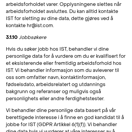
arbeidsforholdet varer. Opplysningene slettes når
arbeidsforholdet avsluttes. Du kan alltid kontakte
IST for sletting av dine data, dette gjøres ved å
kontakte
hr@ist.com
.
3.1.10
Jobbsøkere
Hvis du søker jobb hos IST, behandler vi dine
personlige data for å vurdere om du er kvalifisert for
et eksisterende eller fremtidig arbeidsforhold hos
IST. Vi behandler informasjon som du avleverer til
oss som omfatter navn, kontaktinformasjon,
fødselsdato, arbeidsrelatert og utdannings
bakgrunn og referanser og muligvis også
personlighets eller andre ferdighetstester.
Vi behandler dine personlige data basert på vår
berettigede interesse i å finne en god kandidat til å
jobbe for IST (GDPR Artikkel 6(1)(f)). Vi behandler
dine data hvis vi vurderer at våre interesser av å