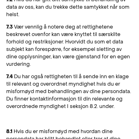
data av oss, kan du trekke dette samtykket når som
helst.
7.3
Vær vennlig å notere deg at rettighetene
beskrevet ovenfor kan være knyttet til særskilte
forhold og restriksjoner. Hvorvidt du som et data
subjekt kan forespørre, for eksempel sletting av
dine opplysninger, kan være gjenstand for en egen
vurdering.
7.4
Du har også rettigheten til å sende inn en klage
til relevant og overordnet myndighet hvis du er
misfornøyd med behandlingen av dine persondata.
Du finner kontaktinformasjon til din relevante og
overordnede myndighet I seksjon 8.2. under.
8. Tilsyn og samsvar
8.1
Hvis du er misfornøyd med hvordan dine
persondata har blitt behandlet eller tror at dine