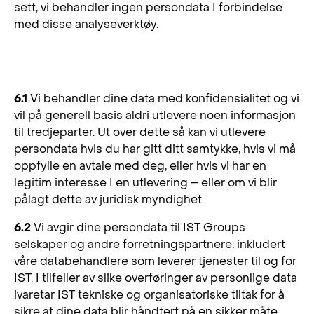
sett, vi behandler ingen persondata I forbindelse
med disse analyseverktøy.
6. Overføring av persondata
6.1
Vi behandler dine data med konfidensialitet og vi
vil på generell basis aldri utlevere noen informasjon
til tredjeparter. Ut over dette så kan vi utlevere
persondata hvis du har gitt ditt samtykke, hvis vi må
oppfylle en avtale med deg, eller hvis vi har en
legitim interesse I en utlevering – eller om vi blir
pålagt dette av juridisk myndighet.
6.2
Vi avgir dine persondata til IST Groups
selskaper og andre forretningspartnere, inkludert
våre databehandlere som leverer tjenester til og for
IST. I tilfeller av slike overføringer av personlige data
ivaretar IST tekniske og organisatoriske tiltak for å
sikre at dine data blir håndtert på en sikker måte.