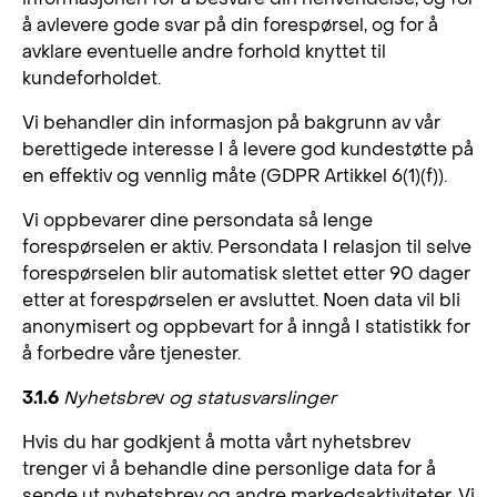
å avlevere gode svar på din forespørsel, og for å
avklare eventuelle andre forhold knyttet til
kundeforholdet.
Vi behandler din informasjon på bakgrunn av vår
berettigede interesse I å levere god kundestøtte på
en effektiv og vennlig måte (GDPR Artikkel 6(1)(f)).
Vi oppbevarer dine persondata så lenge
forespørselen er aktiv. Persondata I relasjon til selve
forespørselen blir automatisk slettet etter 90 dager
etter at forespørselen er avsluttet. Noen data vil bli
anonymisert og oppbevart for å inngå I statistikk for
å forbedre våre tjenester.
3.1.6
Nyhetsbre
v
og statusvarslinger
Hvis du har godkjent å motta vårt nyhetsbrev
trenger vi å behandle dine personlige data for å
sende ut nyhetsbrev og andre markedsaktiviteter. Vi