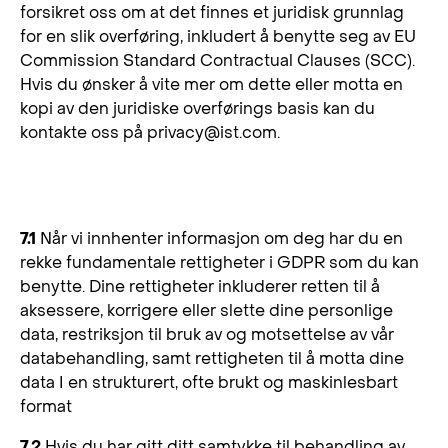
forsikret oss om at det finnes et juridisk grunnlag
for en slik overføring, inkludert å benytte seg av EU
Commission Standard Contractual Clauses (SCC).
Hvis du ønsker å vite mer om dette eller motta en
kopi av den juridiske overførings basis kan du
kontakte oss på
privacy@ist.com
.
7. Dine rettigheter
7.1
Når vi innhenter informasjon om deg har du en
rekke fundamentale rettigheter i GDPR som du kan
benytte. Dine rettigheter inkluderer retten til å
aksessere, korrigere eller slette dine personlige
data, restriksjon til bruk av og motsettelse av vår
databehandling, samt rettigheten til å motta dine
data I en strukturert, ofte brukt og maskinlesbart
format
7.2
Hvis du har gitt ditt samtykke til behandling av