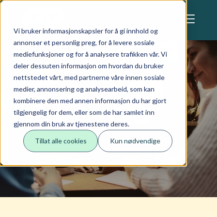
Skip to main content
Denne nettsiden anvender cookies
Vi bruker informasjonskapsler for å gi innhold og
annonser et personlig preg, for å levere sosiale
mediefunksjoner og for å analysere trafikken vår. Vi
deler dessuten informasjon om hvordan du bruker
nettstedet vårt, med partnerne våre innen sosiale
medier, annonsering og analysearbeid, som kan
Oppdatert 3.aug 2026
kombinere den med annen informasjon du har gjort
IST Veikart
tilgjengelig for dem, eller som de har samlet inn
gjennom din bruk av tjenestene deres.
Kontakt oss
Tillat alle cookies
Kun nødvendige