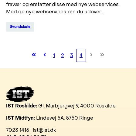
fravær og erstatter disse med nye webservices.
Med de nye webservices kan du udover...
Grundskole
1
2
3
4
IST Roskilde:
Gl. Marbjergvej 9, 4000 Roskilde
IST Midtfyn:
Lindevej 5A, 5750 Ringe
7023 1415 | ist@ist.dk