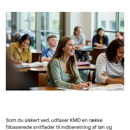
Vil du fortsat kunne indberette løn og
fravær?
Som du sikkert ved, udfaser KMD en række
filbaserede snitflader til indberetning af løn og