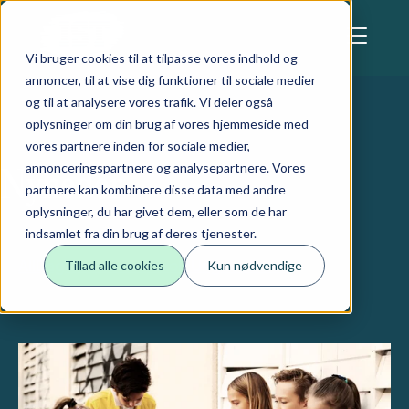
Skip to main content
Denne hjemmeside bruger cookies
Vi bruger cookies til at tilpasse vores indhold og
annoncer, til at vise dig funktioner til sociale medier
og til at analysere vores trafik. Vi deler også
oplysninger om din brug af vores hjemmeside med
vores partnere inden for sociale medier,
annonceringspartnere og analysepartnere. Vores
Nyheder
partnere kan kombinere disse data med andre
oplysninger, du har givet dem, eller som de har
indsamlet fra din brug af deres tjenester.
All
Dagtilbud
Grundskole
Ung & voksen
Tillad alle cookies
Kun nødvendige