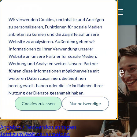
Skip to main content
Diese Webseite verwendet Cookies
Wir verwenden Cookies, um Inhalte und Anzeigen
zu personalisieren, Funktionen für soziale Medien
anbieten zu können und die Zugriffe auf unsere
Website zu analysieren. Außerdem geben wir
Informationen zu Ihrer Verwendung unserer
Website an unsere Partner für soziale Medien,
IT-Sicherheit | HDGUARD
Werbung und Analysen weiter. Unsere Partner
Sichern und verwalten Sie
führen diese Informationen möglicherweise mit
weiteren Daten zusammen, die Sie ihnen
Ihre Rechner – mit
bereitgestellt haben oder die sie im Rahmen Ihrer
Nutzung der Dienste gesammelt haben.
minimalem Aufwand,
Cookies zulassen
Nur notwendige
maximalem Schutz
Angebot / Testversion anfragen
Jetzt zum Webinar anmelden