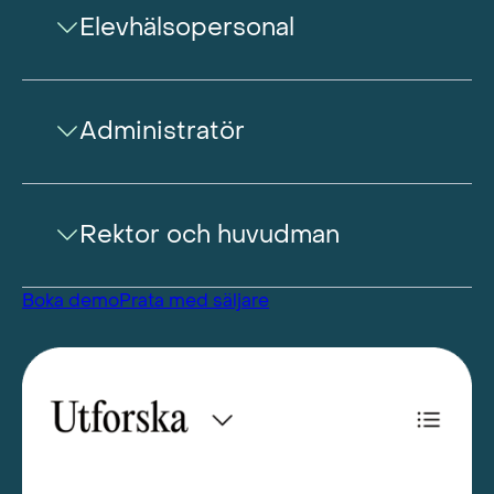
Elevhälsopersonal
Administratör
Rektor och huvudman
Boka demo
Prata med säljare