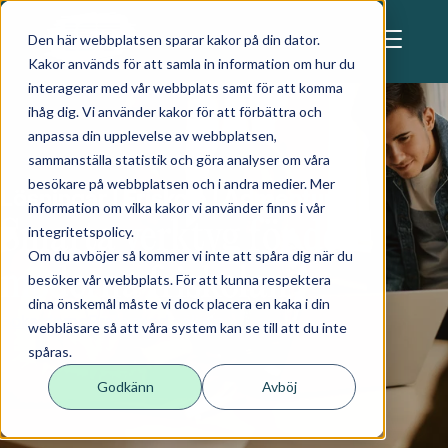
Skip to main content
Den här webbplatsen sparar kakor på din dator.
Kakor används för att samla in information om hur du
interagerar med vår webbplats samt för att komma
ihåg dig. Vi använder kakor för att förbättra och
anpassa din upplevelse av webbplatsen,
sammanställa statistik och göra analyser om våra
besökare på webbplatsen och i andra medier. Mer
Lösningar | Friskola | Admentum
information om vilka kakor vi använder finns i vår
Smarta verktyg för den
integritetspolicy.
Om du avböjer så kommer vi inte att spåra dig när du
moderna friskolan
besöker vår webbplats. För att kunna respektera
dina önskemål måste vi dock placera en kaka i din
Boka demo
Prata med säljare
webbläsare så att våra system kan se till att du inte
spåras.
Godkänn
Avböj