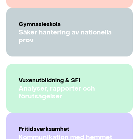
Gymnasieskola
Säker hantering av nationella
prov
Vuxenutbildning & SFI
Analyser, rapporter och
förutsägelser
Fritidsverksamhet
Kommunikation med hemmet