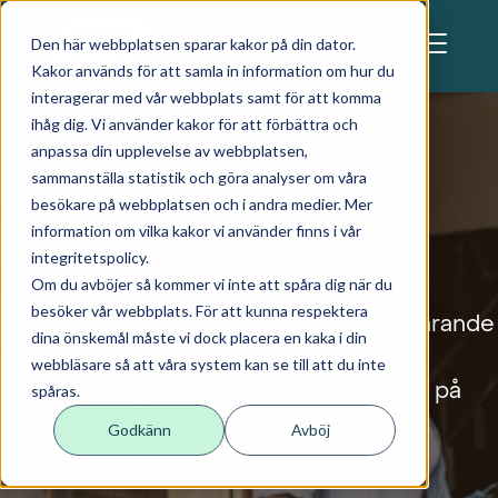
Skip to main content
Den här webbplatsen sparar kakor på din dator.
Kakor används för att samla in information om hur du
interagerar med vår webbplats samt för att komma
ihåg dig. Vi använder kakor för att förbättra och
anpassa din upplevelse av webbplatsen,
sammanställa statistik och göra analyser om våra
besökare på webbplatsen och i andra medier. Mer
Smarta verktyg för den
information om vilka kakor vi använder finns i vår
integritetspolicy.
moderna skolan
Om du avböjer så kommer vi inte att spåra dig när du
besöker vår webbplats. För att kunna respektera
IST har verktyg för administration och lärande
dina önskemål måste vi dock placera en kaka i din
som optimerar er verksamhet. Med vår
webbläsare så att våra system kan se till att du inte
kompletta digitala lösning hamnar fokus på
spåras.
det viktiga - lärandet!
Godkänn
Avböj
Boka en demo
Prata med säljare