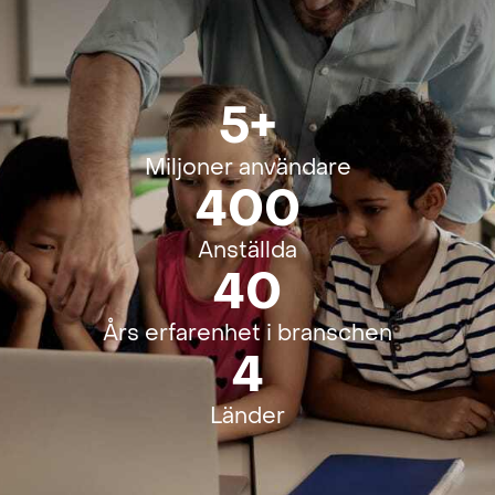
5+
Miljoner användare
400
Anställda
40
Års erfarenhet i branschen
4
Länder