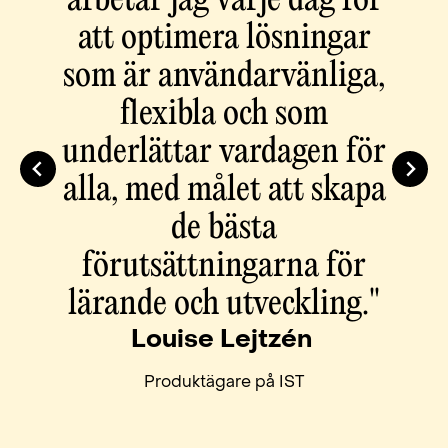
arbetar jag varje dag för
att optimera lösningar
som är användarvänliga,
flexibla och som
underlättar vardagen för
o
alla, med målet att skapa
de bästa
förutsättningarna för
lärande och utveckling."
Louise Lejtzén
Produktägare på IST