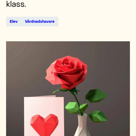
klass.
Elev
Vårdnadshavare